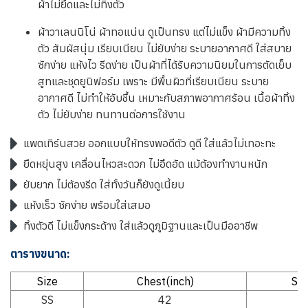
ผ้าไม่ยืดและไม่ทิ้งตัว
ผ้าวาเลนนิโน่ ผ้าทอแน่น ดูเป็นทรง แต่ไม่แข็ง ผ้ามีความทิ้ง
ตัว สัมผัสนุ่ม เรียบเนียน ไม่ยับง่าย ระบายอากาศดี ใส่สบาย
ซักง่าย แห้งไว รีดง่าย เป็นผ้าที่ได้รับความนิยมในการตัดเย็บ
สูทและชุดยูนิฟอร์ม เพราะ มีพื้นผิวที่เรียบเนียน ระบาย
อากาศดี ไม่ทำให้อับชื้น เหมาะกับสภาพอากาศร้อน เนื้อผ้าทิ้ง
ตัว ไม่ยับง่าย ทนทานต่อการใช้งาน
แพตเทิร์นสวย ออกแบบให้ทรงพอดีตัว ดูดี ใส่แล้วไม่เทอะทะ
ยืดหยุ่นสูง เคลื่อนไหวสะดวก ไม่อึดอัด แม้ต้องทำงานหนัก
ยับยาก ไม่ต้องรีด ใส่ทั้งวันก็ยังดูเนี้ยบ
แห้งเร็ว ซักง่าย พร้อมใส่เสมอ
ทิ้งตัวดี ไม่แข็งกระด้าง ใส่แล้วดูภูมิฐานและเป็นมืออาชีพ
ตารางขนาด:
Size
Chest(inch)
Sho
SS
42