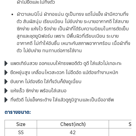
ผ้าไม่ยืดและไม่ทิ้งตัว
ผ้าวาเลนนิโน่ ผ้าทอแน่น ดูเป็นทรง แต่ไม่แข็ง ผ้ามีความทิ้ง
ตัว สัมผัสนุ่ม เรียบเนียน ไม่ยับง่าย ระบายอากาศดี ใส่สบาย
ซักง่าย แห้งไว รีดง่าย เป็นผ้าที่ได้รับความนิยมในการตัดเย็บ
สูทและชุดยูนิฟอร์ม เพราะ มีพื้นผิวที่เรียบเนียน ระบาย
อากาศดี ไม่ทำให้อับชื้น เหมาะกับสภาพอากาศร้อน เนื้อผ้าทิ้ง
ตัว ไม่ยับง่าย ทนทานต่อการใช้งาน
แพตเทิร์นสวย ออกแบบให้ทรงพอดีตัว ดูดี ใส่แล้วไม่เทอะทะ
ยืดหยุ่นสูง เคลื่อนไหวสะดวก ไม่อึดอัด แม้ต้องทำงานหนัก
ยับยาก ไม่ต้องรีด ใส่ทั้งวันก็ยังดูเนี้ยบ
แห้งเร็ว ซักง่าย พร้อมใส่เสมอ
ทิ้งตัวดี ไม่แข็งกระด้าง ใส่แล้วดูภูมิฐานและเป็นมืออาชีพ
ตารางขนาด:
Size
Chest(inch)
Sho
SS
42