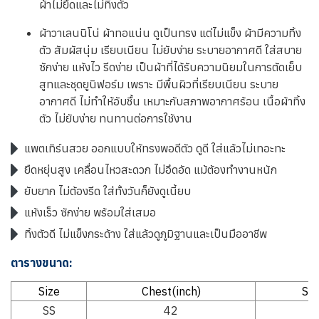
ผ้าไม่ยืดและไม่ทิ้งตัว
ผ้าวาเลนนิโน่ ผ้าทอแน่น ดูเป็นทรง แต่ไม่แข็ง ผ้ามีความทิ้ง
ตัว สัมผัสนุ่ม เรียบเนียน ไม่ยับง่าย ระบายอากาศดี ใส่สบาย
ซักง่าย แห้งไว รีดง่าย เป็นผ้าที่ได้รับความนิยมในการตัดเย็บ
สูทและชุดยูนิฟอร์ม เพราะ มีพื้นผิวที่เรียบเนียน ระบาย
อากาศดี ไม่ทำให้อับชื้น เหมาะกับสภาพอากาศร้อน เนื้อผ้าทิ้ง
ตัว ไม่ยับง่าย ทนทานต่อการใช้งาน
แพตเทิร์นสวย ออกแบบให้ทรงพอดีตัว ดูดี ใส่แล้วไม่เทอะทะ
ยืดหยุ่นสูง เคลื่อนไหวสะดวก ไม่อึดอัด แม้ต้องทำงานหนัก
ยับยาก ไม่ต้องรีด ใส่ทั้งวันก็ยังดูเนี้ยบ
แห้งเร็ว ซักง่าย พร้อมใส่เสมอ
ทิ้งตัวดี ไม่แข็งกระด้าง ใส่แล้วดูภูมิฐานและเป็นมืออาชีพ
ตารางขนาด:
Size
Chest(inch)
Sho
SS
42