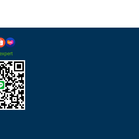
xpert