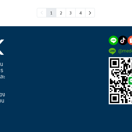
1
2
3
4
@mede
็น
าร
และ
ของ
อน