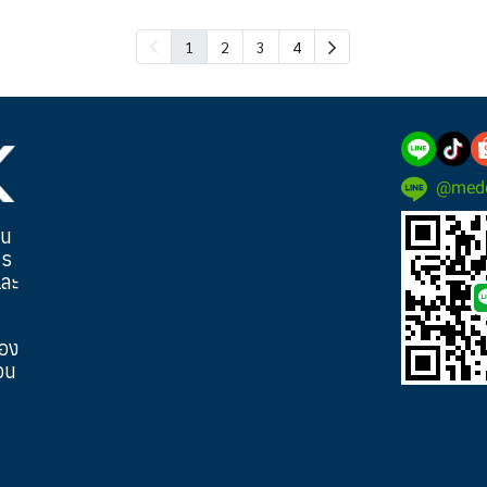
1
2
3
4
@mede
็น
าร
และ
ของ
อน