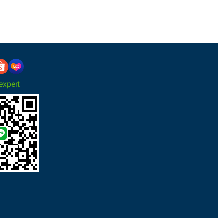
xpert