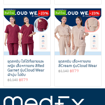
-23%
-23%
สินค้าใหม่
สินค้าใหม่
ชุดสครับ ใส่ได้ทั้งชายและ
ชุดสครับ เสื้อ+กางเกง
หญิง เสื้อ+กางเกง สีRed
สีCream รุ่นCloud Wear
Garnet รุ่นCloud Wear
฿879
฿1,140
ผ้านุ่ม ไม่ยับ
฿879
฿1,140