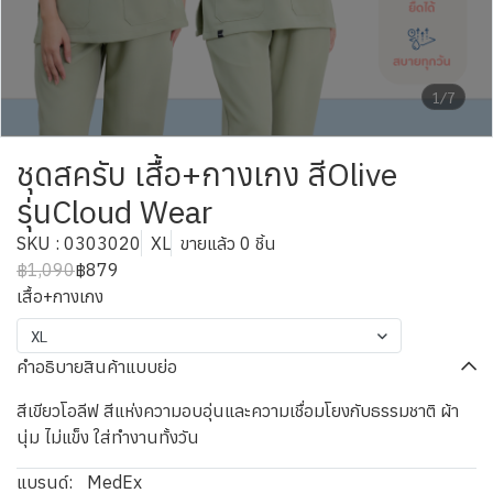
1/7
ชุดสครับ เสื้อ+กางเกง สีOlive
รุ่นCloud Wear
SKU : 0303020
XL
ขายแล้ว 0 ชิ้น
฿1,090
฿879
เสื้อ+กางเกง
XL
คำอธิบายสินค้าแบบย่อ
สีเขียวโอลีฟ สีแห่งความอบอุ่นและความเชื่อมโยงกับธรรมชาติ ผ้า
นุ่ม ไม่แข็ง ใส่ทำงานทั้งวัน
แบรนด์:
MedEx