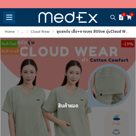
บริษัท พีพีอาร์ อะพาร์เรล จำกัด
0
0
Home
...
Cloud Wear
ชุดสครับ เสื้อ+กางเกง สีOlive รุ่นCloud Wear
-19%
สินค้าใหม่
สินค้าขายดี
สินค้าหมด