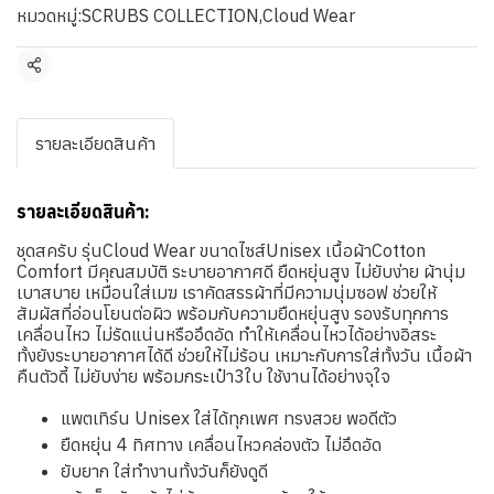
หมวดหมู่:
SCRUBS COLLECTION
,
Cloud Wear
แชร์
รายละเอียดสินค้า
รายละเอียดสินค้า:
ชุดสครับ รุ่นCloud Wear ขนาดไซส์Unisex เนื้อผ้าCotton
Comfort มีคุณสมบัติ ระบายอากาศดี ยืดหยุ่นสูง ไม่ยับง่าย ผ้านุ่ม
เบาสบาย เหมือนใส่เมฆ เราคัดสรรผ้าที่มีความนุ่มซอฟ ช่วยให้
สัมผัสที่อ่อนโยนต่อผิว พร้อมกับความยืดหยุ่นสูง รองรับทุกการ
เคลื่อนไหว ไม่รัดแน่นหรืออึดอัด ทำให้เคลื่อนไหวได้อย่างอิสระ
ทั้งยังระบายอากาศได้ดี ช่วยให้ไม่ร้อน เหมาะกับการใส่ทั้งวัน เนื้อผ้า
คืนตัวดี้ ไม่ยับง่าย พร้อมกระเป๋า3ใบ ใช้งานได้อย่างจุใจ
แพตเทิร์น Unisex ใส่ได้ทุกเพศ ทรงสวย พอดีตัว
ยืดหยุ่น 4 ทิศทาง เคลื่อนไหวคล่องตัว ไม่อึดอัด
ยับยาก ใส่ทำงานทั้งวันก็ยังดูดี