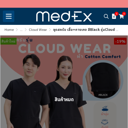
บริษัท พีพีอาร์ อะพาร์เรล จำกัด
0
0
Home
...
Cloud Wear
ชุดสครับ เสื้อ+กางเกง สีBlack รุ่นCloud Wear
-19%
สินค้าใหม่
สินค้าหมด