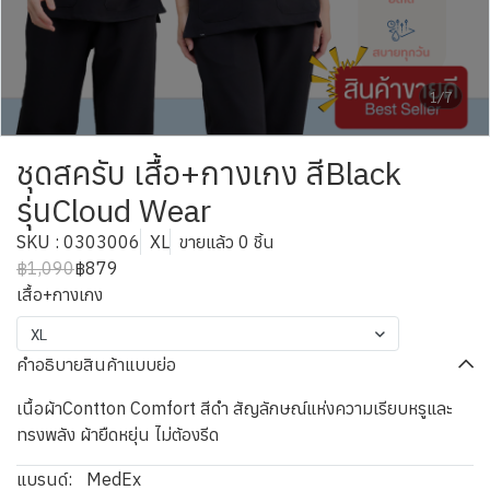
1/7
ชุดสครับ เสื้อ+กางเกง สีBlack
รุ่นCloud Wear
SKU : 0303006
XL
ขายแล้ว 0 ชิ้น
฿1,090
฿879
เสื้อ+กางเกง
XL
คำอธิบายสินค้าแบบย่อ
เนื้อผ้าContton Comfort สีดำ สัญลักษณ์แห่งความเรียบหรูและ
ทรงพลัง ผ้ายืดหยุ่น ไม่ต้องรีด
แบรนด์:
MedEx