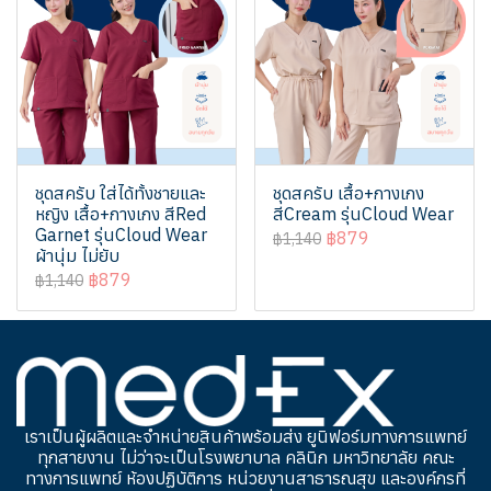
ชุดสครับ ใส่ได้ทั้งชายและ
ชุดสครับ เสื้อ+กางเกง
หญิง เสื้อ+กางเกง สีRed
สีCream รุ่นCloud Wear
Garnet รุ่นCloud Wear
฿879
฿1,140
ผ้านุ่ม ไม่ยับ
฿879
฿1,140
เราเป็นผู้ผลิตและจำหน่ายสินค้าพร้อมส่ง ยูนิฟอร์มทางการแพทย์
ทุกสายงาน ไม่ว่าจะเป็นโรงพยาบาล คลินิก มหาวิทยาลัย คณะ
ทางการแพทย์ ห้องปฏิบัติการ หน่วยงานสาธารณสุข และองค์กรที่